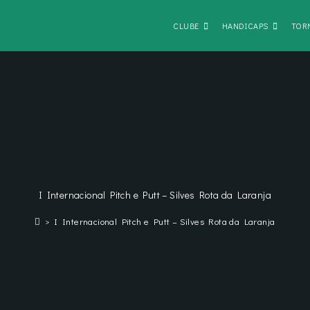
CLUBE
HANDICAPS
TOR
I Internacional Pitch e Putt – Silves Rota da Laranja
>
I Internacional Pitch e Putt – Silves Rota da Laranja