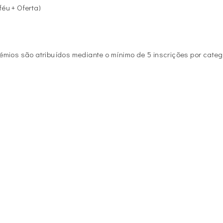
féu + Oferta)
émios são atribuídos mediante o mínimo de 5 inscrições por categ
o da geral, o critério de desempate será por playoff “morte súbi
ito sucessivamente pelos melhores últimos 36, 27, 18, 9, 6, 3 e últ
cional