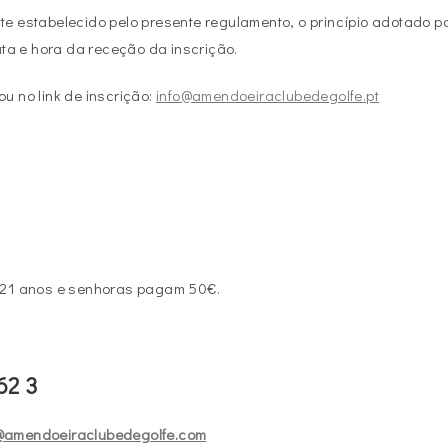
te estabelecido pelo presente regulamento, o princípio adotado p
ta e hora da receção da inscrição.
u no link de inscrição:
info@amendoeiraclubedegolfe.pt
s 21 anos e senhoras pagam 50€.
62 3
@amendoeiraclubedegolfe.com