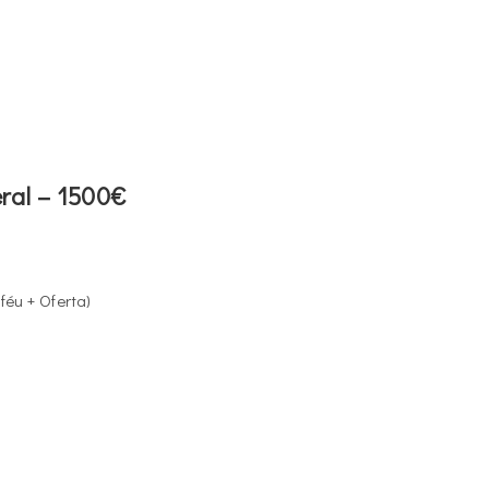
6
ral – 1500€
féu + Oferta)