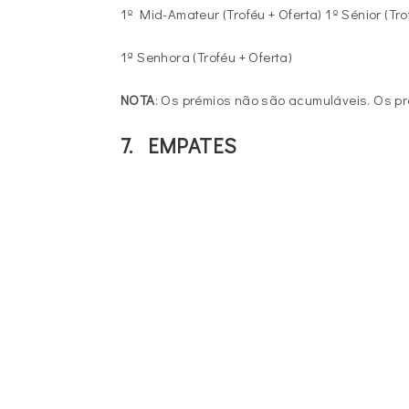
1º Mid-Amateur (Troféu + Oferta) 1º Sénior (Tro
1ª Senhora (Troféu + Oferta)
NOTA
: Os prémios não são acumuláveis. Os pr
7. EMPATES
Em caso de empate para o primeiro classificad
e da FPG.
Para os restantes lugares, o desempate será fe
resolvido por sorteio.
8. NÃO É PERMITIDO
Caddies
Jogadores fumarem durante a volta conven