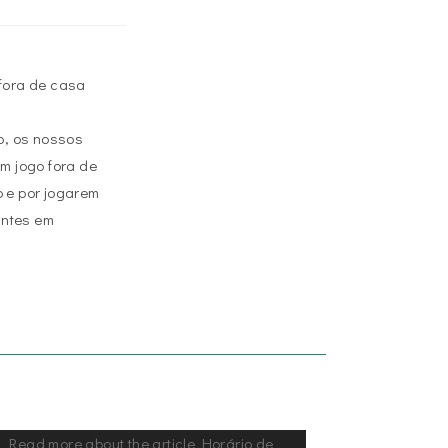
fora de casa
no, os nossos
m jogo fora de
 e por jogarem
antes em