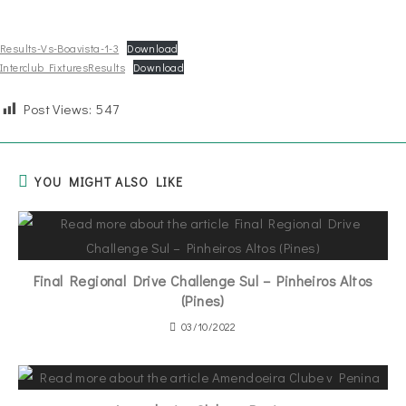
Results-Vs-Boavista-1-3
Download
Interclub FixturesResults
Download
Post Views:
547
YOU MIGHT ALSO LIKE
Final Regional Drive Challenge Sul – Pinheiros Altos
(Pines)
03/10/2022